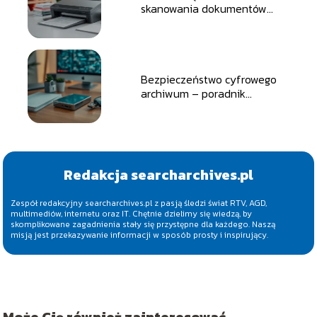
skanowania dokumentów
warto kupić?
Bezpieczeństwo cyfrowego
archiwum – poradnik
zakupowy dla każdego
Redakcja searcharchives.pl
Zespół redakcyjny searcharchives.pl z pasją śledzi świat RTV, AGD,
multimediów, internetu oraz IT. Chętnie dzielimy się wiedzą, by
skomplikowane zagadnienia stały się przystępne dla każdego. Naszą
misją jest przekazywanie informacji w sposób prosty i inspirujący.