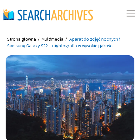
Strona główna
/
Multimedia
/
Aparat do zdjęć nocnych i
Samsung Galaxy S22 – nightografia w wysokiej jakości