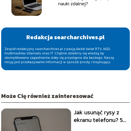
nauki zdalnej?
Redakcja searcharchives.pl
Zespół redakcyjny searcharchives.pl z pasją śledzi świat RTV, AGD,
multimediów, internetu oraz IT. Chętnie dzielimy się wiedzą, by
skomplikowane zagadnienia stały się przystępne dla każdego. Naszą
misją jest przekazywanie informacji w sposób prosty i inspirujący.
Może Cię również zainteresować
Jak usunąć rysy z
ekranu telefonu? 5
domowych