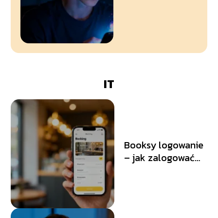
wzięło się to
określenie?
IT
Booksy logowanie
– jak zalogować
się do konta
użytkownika?