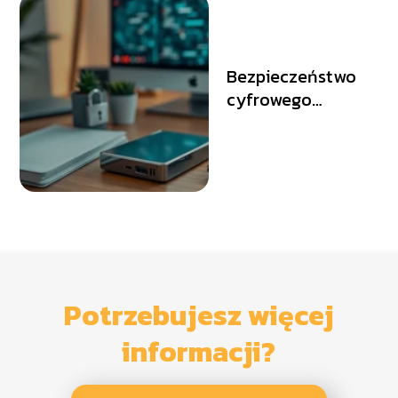
Bezpieczeństwo
cyfrowego
archiwum –
poradnik
zakupowy dla
każdego
Potrzebujesz więcej
informacji?