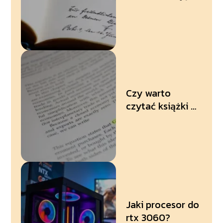
Czy warto
czytać książki o
ekonomii?
Poznaj korzyści
z ekonomicznej
lektury
Jaki procesor do
rtx 3060?