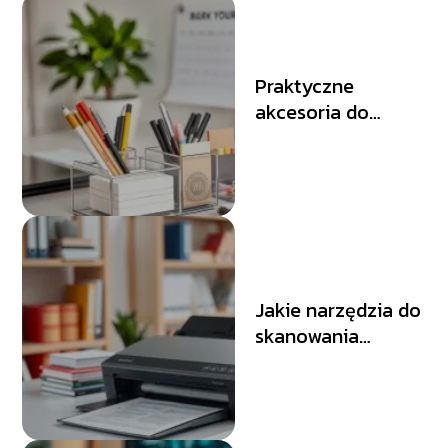
Praktyczne
akcesoria do
organizacji biurka
– co warto mieć?
Jakie narzędzia do
skanowania
dokumentów
warto kupić?