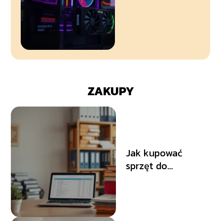
ZAKUPY
Jak kupować
sprzęt do
archiwum małej
firmy? Praktyczne
porady