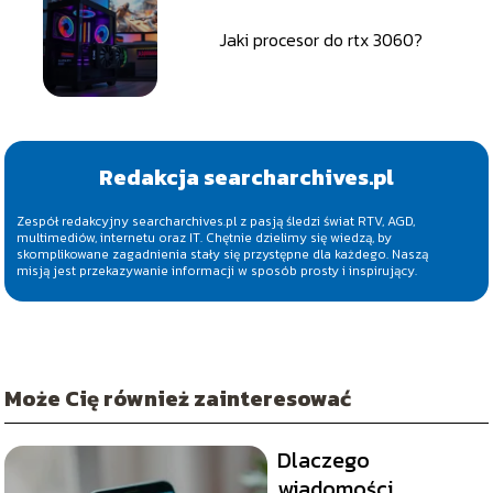
Jaki procesor do rtx 3060?
Redakcja searcharchives.pl
Zespół redakcyjny searcharchives.pl z pasją śledzi świat RTV, AGD,
multimediów, internetu oraz IT. Chętnie dzielimy się wiedzą, by
skomplikowane zagadnienia stały się przystępne dla każdego. Naszą
misją jest przekazywanie informacji w sposób prosty i inspirujący.
Może Cię również zainteresować
Dlaczego
wiadomości