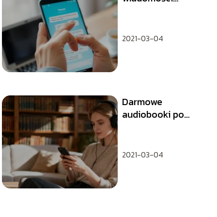
dochodzą dopiero
po wejściu na
Messenger?
2021-03-04
Darmowe
audiobooki po
polsku – gdzie
znaleźć pełne
wersje?
2021-03-04