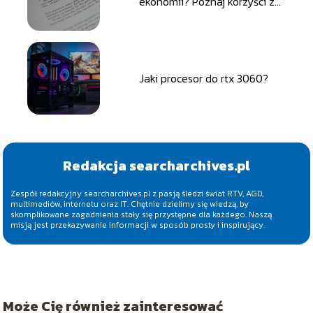
ekonomii? Poznaj korzyści z
ekonomicznej lektury
Jaki procesor do rtx 3060?
Redakcja searcharchives.pl
Zespół redakcyjny searcharchives.pl z pasją śledzi świat RTV, AGD,
multimediów, internetu oraz IT. Chętnie dzielimy się wiedzą, by
skomplikowane zagadnienia stały się przystępne dla każdego. Naszą
misją jest przekazywanie informacji w sposób prosty i inspirujący.
Może Cię również zainteresować