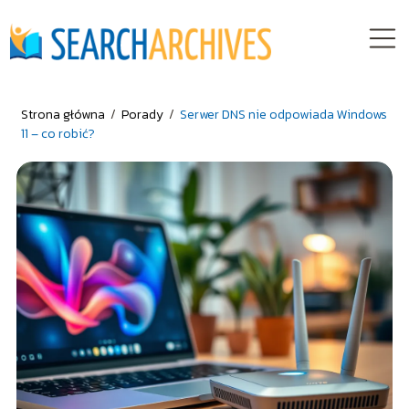
Strona główna
/
Porady
/
Serwer DNS nie odpowiada Windows
11 – co robić?