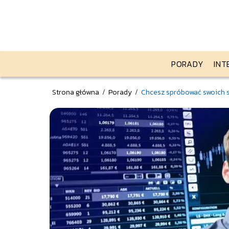
PORADY
INT
Strona główna
/
Porady
/
Chcesz spróbować swoich si