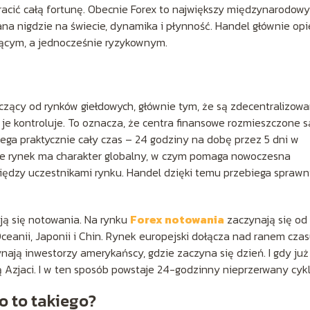
stracić całą fortunę. Obecnie Forex to największy międzynarodowy
a nigdzie na świecie, dynamika i płynność. Handel głównie opi
uszącym, a jednocześnie ryzykownym.
aczący od rynków giełdowych, głównie tym, że są zdecentralizowa
a je kontroluje. To oznacza, że centra finansowe rozmieszczone s
ega praktycznie cały czas – 24 godziny na dobę przez 5 dni w
 że rynek ma charakter globalny, w czym pomaga nowoczesna
między uczestnikami rynku. Handel dzięki temu przebiega sprawn
ają się notowania. Na rynku
Forex notowania
zaczynają się od 
 Oceanii, Japonii i Chin. Rynek europejski dołącza nad ranem cza
ają inwestorzy amerykańscy, gdzie zaczyna się dzień. I gdy już
 Azjaci. I w ten sposób powstaje 24-godzinny nieprzerwany cykl
o to takiego?