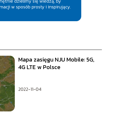
Chętnie dzielimy się wiedzą, by
acji w sposób prosty i inspirujący.
Mapa zasięgu NJU Mobile: 5G,
4G LTE w Polsce
2022-11-04