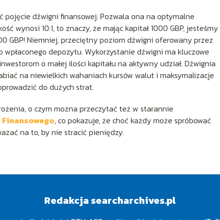
ć pojęcie dźwigni finansowej. Pozwala ona na optymalne
kość wynosi 10:1, to znaczy, że mając kapitał 1000 GBP, jesteśmy
000 GBP! Niemniej, przeciętny poziom dźwigni oferowany przez
 do wpłaconego depozytu. Wykorzystanie dźwigni ma kluczowe
inwestorom o małej ilości kapitału na aktywny udział. Dźwignia
rabiać na niewielkich wahaniach kursów walut i maksymalizacje
oprowadzić do dużych strat.
agrożenia, o czym można przeczytać też w starannie
u Finansowego
, co pokazuje, że choć każdy może spróbować
ażać na to, by nie stracić pieniędzy.
Redakcja searcharchives.pl