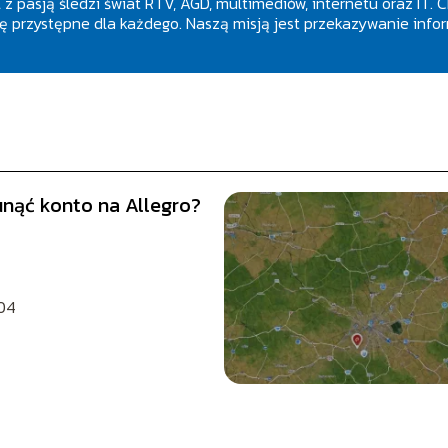
 z pasją śledzi świat RTV, AGD, multimediów, internetu oraz IT. 
 przystępne dla każdego. Naszą misją jest przekazywanie inform
unąć konto na Allegro?
04