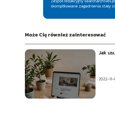
Zespół redakcyjny searcharchives.pl
skomplikowane zagadnienia stały się
Może Cię również zainteresować
Jak us
2022-11-