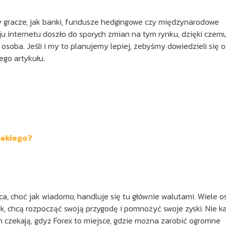
cy gracze, jak banki, fundusze hedgingowe czy międzynarodowe
u internetu doszło do sporych zmian na tym rynku, dzięki czem
soba. Jeśli i my to planujemy lepiej, żebyśmy dowiedzieli się o
zego artykułu.
takiego?
ca, choć jak wiadomo, handluje się tu głównie walutami. Wiele o
k, chcą rozpocząć swoją przygodę i pomnożyć swoje zyski. Nie k
h czekają, gdyż Forex to miejsce, gdzie można zarobić ogromne