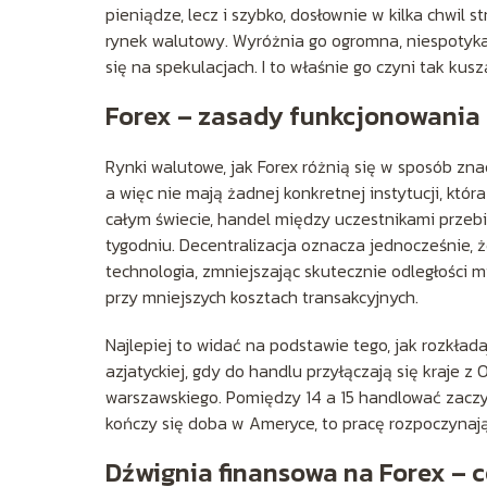
pieniądze, lecz i szybko, dosłownie w kilka chwil 
rynek walutowy. Wyróżnia go ogromna, niespotykan
się na spekulacjach. I to właśnie go czyni tak k
Forex – zasady funkcjonowania
Rynki walutowe, jak Forex różnią się w sposób zn
a więc nie mają żadnej konkretnej instytucji, któr
całym świecie, handel między uczestnikami przebi
tygodniu. Decentralizacja oznacza jednocześnie,
technologia, zmniejszając skutecznie odległości 
przy mniejszych kosztach transakcyjnych.
Najlepiej to widać na podstawie tego, jak rozkład
azjatyckiej, gdy do handlu przyłączają się kraje z
warszawskiego. Pomiędzy 14 a 15 handlować zaczyn
kończy się doba w Ameryce, to pracę rozpoczynają
Dźwignia finansowa na Forex – c