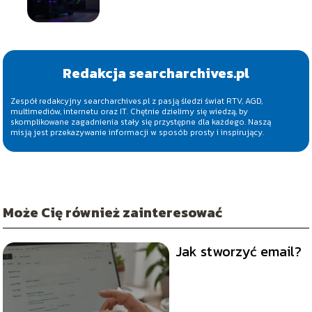
Redakcja searcharchives.pl
Zespół redakcyjny searcharchives.pl z pasją śledzi świat RTV, AGD,
multimediów, internetu oraz IT. Chętnie dzielimy się wiedzą, by
skomplikowane zagadnienia stały się przystępne dla każdego. Naszą
misją jest przekazywanie informacji w sposób prosty i inspirujący.
Może Cię również zainteresować
Jak stworzyć email?