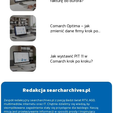
fakturę do bufora?
Comarch Optima – jak
zmienić dane firmy krok po
kroku?
Jak wystawić PIT 11 w
Comarch krok po kroku?
Redakcja searcharchives.pl
Zespół redakcyjny searcharchives.pl z pasją śledzi świat RTV, AGD,
multimediów, internetu oraz IT. Chętnie dzielimy się wiedzą, by
skomplikowane zagadnienia stały się przystępne dla każdego. Naszą
misją jest przekazywanie informacji w sposób prosty i inspirujący.