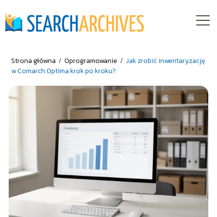
Strona główna
/
Oprogramowanie
/
Jak zrobić inwentaryzację
w Comarch Optima krok po kroku?