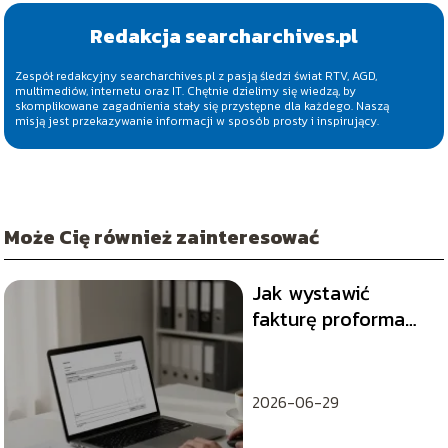
Redakcja searcharchives.pl
Zespół redakcyjny searcharchives.pl z pasją śledzi świat RTV, AGD,
multimediów, internetu oraz IT. Chętnie dzielimy się wiedzą, by
skomplikowane zagadnienia stały się przystępne dla każdego. Naszą
misją jest przekazywanie informacji w sposób prosty i inspirujący.
Może Cię również zainteresować
Jak wystawić
fakturę proforma
Comarch krok po
kroku?
2026-06-29