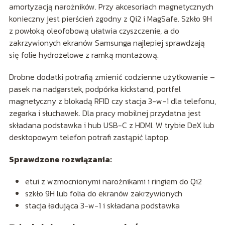
amortyzacją narożników. Przy akcesoriach magnetycznych
konieczny jest pierścień zgodny z Qi2 i MagSafe. Szkło 9H
z powłoką oleofobową ułatwia czyszczenie, a do
zakrzywionych ekranów Samsunga najlepiej sprawdzają
się folie hydrożelowe z ramką montażową.
Drobne dodatki potrafią zmienić codzienne użytkowanie –
pasek na nadgarstek, podpórka kickstand, portfel
magnetyczny z blokadą RFID czy stacja 3-w-1 dla telefonu,
zegarka i słuchawek. Dla pracy mobilnej przydatna jest
składana podstawka i hub USB-C z HDMI. W trybie DeX lub
desktopowym telefon potrafi zastąpić laptop.
Sprawdzone rozwiązania:
etui z wzmocnionymi narożnikami i ringiem do Qi2
szkło 9H lub folia do ekranów zakrzywionych
stacja ładująca 3-w-1 i składana podstawka