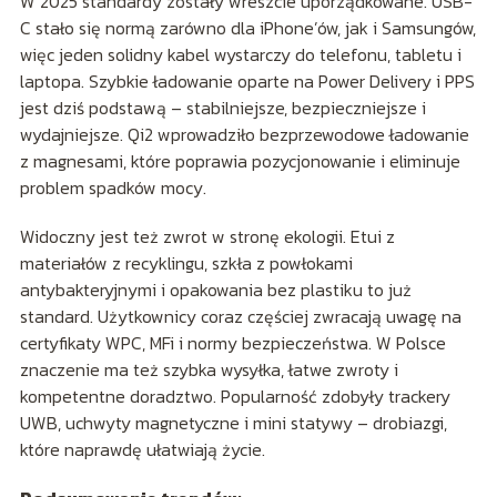
W 2025 standardy zostały wreszcie uporządkowane. USB-
C stało się normą zarówno dla iPhone’ów, jak i Samsungów,
więc jeden solidny kabel wystarczy do telefonu, tabletu i
laptopa. Szybkie ładowanie oparte na Power Delivery i PPS
jest dziś podstawą – stabilniejsze, bezpieczniejsze i
wydajniejsze. Qi2 wprowadziło bezprzewodowe ładowanie
z magnesami, które poprawia pozycjonowanie i eliminuje
problem spadków mocy.
Widoczny jest też zwrot w stronę ekologii. Etui z
materiałów z recyklingu, szkła z powłokami
antybakteryjnymi i opakowania bez plastiku to już
standard. Użytkownicy coraz częściej zwracają uwagę na
certyfikaty WPC, MFi i normy bezpieczeństwa. W Polsce
znaczenie ma też szybka wysyłka, łatwe zwroty i
kompetentne doradztwo. Popularność zdobyły trackery
UWB, uchwyty magnetyczne i mini statywy – drobiazgi,
które naprawdę ułatwiają życie.