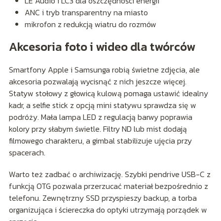
LE Audio i LC3 dla oszczędności energii
ANC i tryb transparentny na miasto
mikrofon z redukcją wiatru do rozmów
Akcesoria foto i wideo dla twórców
Smartfony Apple i Samsunga robią świetne zdjęcia, ale
akcesoria pozwalają wycisnąć z nich jeszcze więcej.
Statyw stołowy z głowicą kulową pomaga ustawić idealny
kadr, a selfie stick z opcją mini statywu sprawdza się w
podróży. Mała lampa LED z regulacją barwy poprawia
kolory przy słabym świetle. Filtry ND lub mist dodają
filmowego charakteru, a gimbal stabilizuje ujęcia przy
spacerach.
Warto też zadbać o archiwizację. Szybki pendrive USB-C z
funkcją OTG pozwala przerzucać materiał bezpośrednio z
telefonu. Zewnętrzny SSD przyspieszy backup, a torba
organizująca i ściereczka do optyki utrzymają porządek w