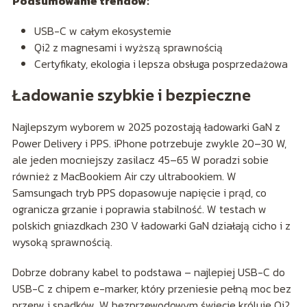
Podsumowanie trendów:
USB-C w całym ekosystemie
Qi2 z magnesami i wyższą sprawnością
Certyfikaty, ekologia i lepsza obsługa posprzedażowa
Ładowanie szybkie i bezpieczne
Najlepszym wyborem w 2025 pozostają ładowarki GaN z
Power Delivery i PPS. iPhone potrzebuje zwykle 20–30 W,
ale jeden mocniejszy zasilacz 45–65 W poradzi sobie
również z MacBookiem Air czy ultrabookiem. W
Samsungach tryb PPS dopasowuje napięcie i prąd, co
ogranicza grzanie i poprawia stabilność. W testach w
polskich gniazdkach 230 V ładowarki GaN działają cicho i z
wysoką sprawnością.
Dobrze dobrany kabel to podstawa – najlepiej USB-C do
USB-C z chipem e-marker, który przeniesie pełną moc bez
przerw i spadków. W bezprzewodowym świecie króluje Qi2.