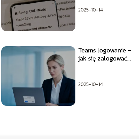
połączeń w T-
Mobile?
2025-10-14
Teams logowanie –
jak się zalogować
do aplikacji?
2025-10-14