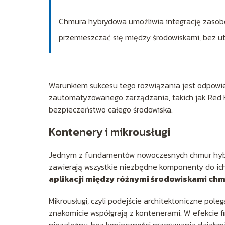
Chmura hybrydowa umożliwia integrację zasobów
przemieszczać się między środowiskami, bez ut
Warunkiem sukcesu tego rozwiązania jest odpowie
zautomatyzowanego zarządzania, takich jak Red H
bezpieczeństwo całego środowiska.
Kontenery i mikrousługi
Jednym z fundamentów nowoczesnych chmur hybrydo
zawierają wszystkie niezbędne komponenty do ich
aplikacji między różnymi środowiskami ch
Mikrousługi, czyli podejście architektoniczne pole
znakomicie współgrają z kontenerami. W efekcie f
niezależny, bez konieczności przerywania działan