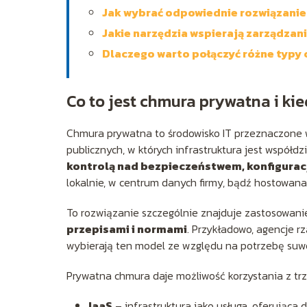
Jak wybrać odpowiednie rozwiązanie
Jakie narzędzia wspierają zarządzan
Dlaczego warto połączyć różne typy
Co to jest chmura prywatna i ki
Chmura prywatna to środowisko IT przeznaczone w
publicznych, w których infrastruktura jest współd
kontrolą nad bezpieczeństwem, konfigurac
lokalnie, w centrum danych firmy, bądź hostowan
To rozwiązanie szczególnie znajduje zastosowan
przepisami i normami
. Przykładowo, agencje r
wybierają ten model ze względu na potrzebę suwer
Prywatna chmura daje możliwość korzystania z trz
IaaS
– infrastruktura jako usługa, oferująca