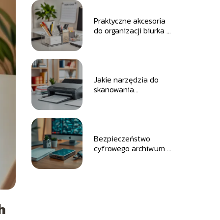
Praktyczne akcesoria
do organizacji biurka –
co warto mieć?
Jakie narzędzia do
skanowania
dokumentów warto
kupić?
Bezpieczeństwo
cyfrowego archiwum –
poradnik zakupowy
dla każdego
h