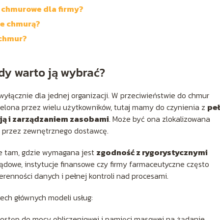
 chmurowe dla firmy?
ie chmurą?
 chmur?
edy warto ją wybrać?
yłącznie dla jednej organizacji. W przeciwieństwie do chmur
zielona przez wielu użytkowników, tutaj mamy do czynienia z
pe
ją i zarządzaniem zasobami
. Może być ona zlokalizowana
a przez zewnętrznego dostawcę.
ie tam, gdzie wymagana jest
zgodność z rygorystycznymi
ządowe, instytucje finansowe czy firmy farmaceutyczne często
enności danych i pełnej kontroli nad procesami.
ech głównych modeli usług:
 dostęp do mocy obliczeniowej i pamięci masowej na żądanie,