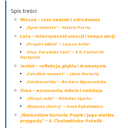
Spis treści:
Wiosna – czas nadziei i odrodzenia
„Życie Violette” – Valérie Perrin
Lato – intensywność emocji i tempo akcji
„Projekt miłość” – Lauren Asher
„Rtęć. Paradoks Cnót” – P.K. Farion i M.
Gostyński
Jesień – refleksja, głębia i dramatyzm
„Zaledwie moment” – Liane Moriarty
„Kolaborantka” – Barbara Wysoczańska
Zima – wzruszenia, miłość i nadzieja
„Zliczyć cuda” – Nicholas Sparks
„Wojenne siostry” – Anna Rybakiewicz
„Niemożliwe historie. Popik i jego wielkie
przygody” – A. Cholewińska-Szkolik