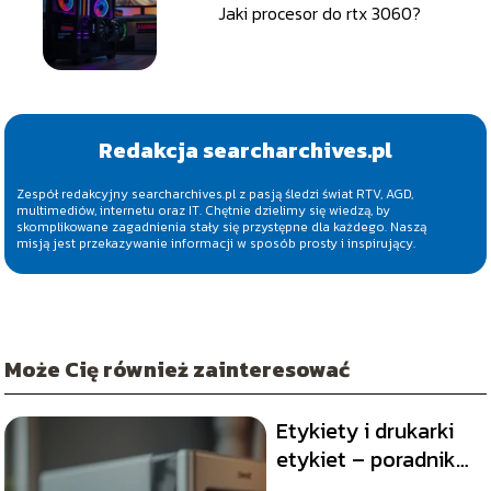
Jaki procesor do rtx 3060?
Redakcja searcharchives.pl
Zespół redakcyjny searcharchives.pl z pasją śledzi świat RTV, AGD,
multimediów, internetu oraz IT. Chętnie dzielimy się wiedzą, by
skomplikowane zagadnienia stały się przystępne dla każdego. Naszą
misją jest przekazywanie informacji w sposób prosty i inspirujący.
Może Cię również zainteresować
Etykiety i drukarki
etykiet – poradnik
zakupowy dla