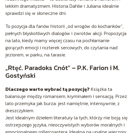
lekkim dramatyzmem. Historia Dahlie i Juliana idealnie
sprawdzi się w słoneczne dni.
To pozycja dla fanów historii „od wrogów do kochanków”,
pełnych błyskotliwych dialogów i zwrotów akcji. Propozycja
na lato, kiedy mamy więcej czasu na pochłanianie
gorących emocji i rozterek sercowych, do czytania nad
jeziorem, w parku, na tarasie.
„Rtęć. Paradoks Cnót” – P.K. Farion i M.
Gostyński
Dlaczego warto wybrać tą pozycję?
Książka ta
balansuje między romansem, kryminałem i sensacją. Przez
lato przemyka jak burza: jest namiętnie, intensywnie, z
dreszczykiem.
Jest idealnym dziełem literatury la tych, którzy nie boją się
ostrzejszego języka, nieoczywistych wyborów moralnych i
emocjonalnego rollercoastera. Idealna na upalne wieczory,