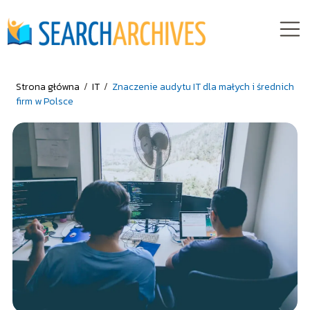
Strona główna
/
IT
/
Znaczenie audytu IT dla małych i średnich
firm w Polsce