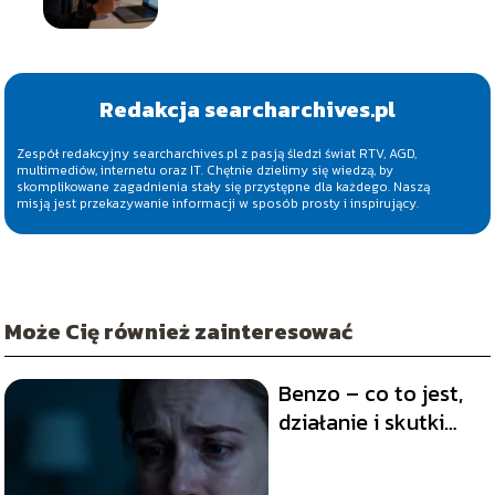
Redakcja searcharchives.pl
Zespół redakcyjny searcharchives.pl z pasją śledzi świat RTV, AGD,
multimediów, internetu oraz IT. Chętnie dzielimy się wiedzą, by
skomplikowane zagadnienia stały się przystępne dla każdego. Naszą
misją jest przekazywanie informacji w sposób prosty i inspirujący.
Może Cię również zainteresować
Benzo – co to jest,
działanie i skutki
uboczne