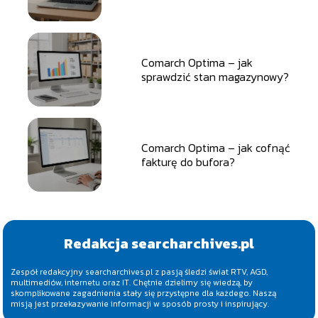
Comarch Optima – jak
sprawdzić stan magazynowy?
Comarch Optima – jak cofnąć
fakturę do bufora?
Redakcja searcharchives.pl
Zespół redakcyjny searcharchives.pl z pasją śledzi świat RTV, AGD,
multimediów, internetu oraz IT. Chętnie dzielimy się wiedzą, by
skomplikowane zagadnienia stały się przystępne dla każdego. Naszą
misją jest przekazywanie informacji w sposób prosty i inspirujący.