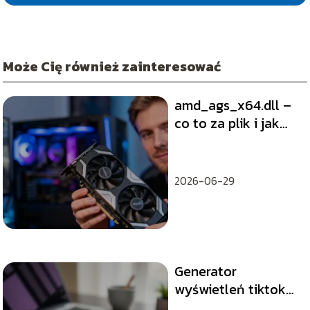
Może Cię również zainteresować
amd_ags_x64.dll –
co to za plik i jak
naprawić błędy?
2026-06-29
Generator
wyświetleń tiktok
za darmo – gdzie