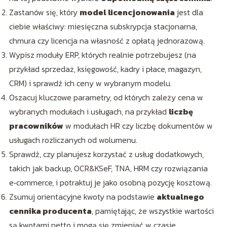
Zastanów się, który
model licencjonowania
jest dla
ciebie właściwy: miesięczna subskrypcja stacjonarna,
chmura czy licencja na własność z opłatą jednorazową.
Wypisz moduły ERP, których realnie potrzebujesz (na
przykład sprzedaż, księgowość, kadry i płace, magazyn,
CRM) i sprawdź ich ceny w wybranym modelu.
Oszacuj kluczowe parametry, od których zależy cena w
wybranych modułach i usługach, na przykład
liczbę
pracowników
w modułach HR czy liczbę dokumentów w
usługach rozliczanych od wolumenu.
Sprawdź, czy planujesz korzystać z usług dodatkowych,
takich jak backup, OCR&KSeF, TNA, HRM czy rozwiązania
e‑commerce, i potraktuj je jako osobną pozycję kosztową.
Zsumuj orientacyjne kwoty na podstawie
aktualnego
cennika producenta
, pamiętając, że wszystkie wartości
są kwotami netto i mogą się zmieniać w czasie.