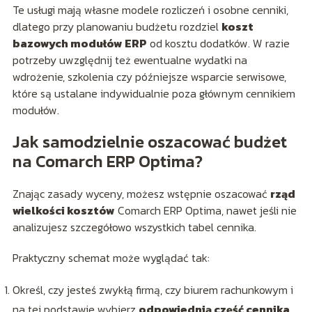
Te usługi mają własne modele rozliczeń i osobne cenniki,
dlatego przy planowaniu budżetu rozdziel
koszt
bazowych modułów ERP
od kosztu dodatków. W razie
potrzeby uwzględnij też ewentualne wydatki na
wdrożenie, szkolenia czy późniejsze wsparcie serwisowe,
które są ustalane indywidualnie poza głównym cennikiem
modułów.
Jak samodzielnie oszacować budżet
na Comarch ERP Optima?
Znając zasady wyceny, możesz wstępnie oszacować
rząd
wielkości kosztów
Comarch ERP Optima, nawet jeśli nie
analizujesz szczegółowo wszystkich tabel cennika.
Praktyczny schemat może wyglądać tak:
Określ, czy jesteś zwykłą firmą, czy biurem rachunkowym i
na tej podstawie wybierz
odpowiednią część cennika
.