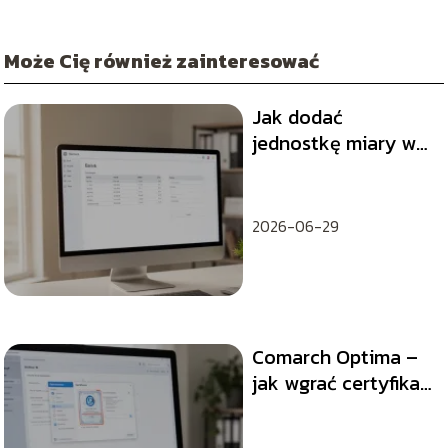
Może Cię również zainteresować
Jak dodać
jednostkę miary w
Comarch Optima?
2026-06-29
Comarch Optima –
jak wgrać certyfikat
KSeF krok po kroku