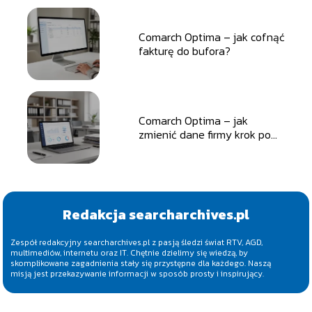
Comarch Optima – jak cofnąć
fakturę do bufora?
Comarch Optima – jak
zmienić dane firmy krok po
kroku?
Redakcja searcharchives.pl
Zespół redakcyjny searcharchives.pl z pasją śledzi świat RTV, AGD,
multimediów, internetu oraz IT. Chętnie dzielimy się wiedzą, by
skomplikowane zagadnienia stały się przystępne dla każdego. Naszą
misją jest przekazywanie informacji w sposób prosty i inspirujący.