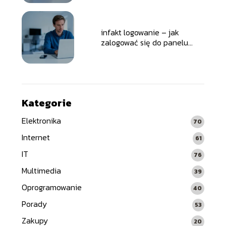
infakt logowanie – jak
zalogować się do panelu
klienta?
Kategorie
Elektronika
70
Internet
61
IT
76
Multimedia
39
Oprogramowanie
40
Porady
53
Zakupy
20